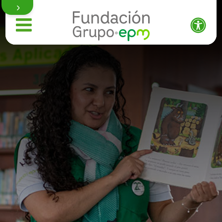
Quiénes somos
Qué hacemos
Programación
Trabaja con nosotros
Proveedores