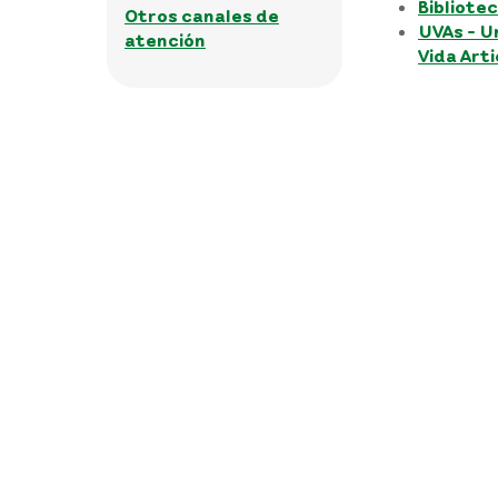
Bibliote
Otros canales de
UVAs - U
atención
Vida Art
Política de protecc