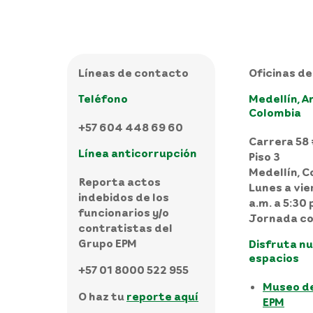
Líneas de contacto
Oficinas de
Teléfono
Medellín, A
Colombia
+57 604 448 69 60
Carrera 58 
Línea anticorrupción
Piso 3
Medellín, C
Reporta actos
Lunes a vie
indebidos de los
a.m. a 5:30 
funcionarios y/o
Jornada co
contratistas del
Grupo EPM
Disfruta n
espacios
+57 01 8000 522 955
Museo d
O haz tu
reporte aquí
EPM