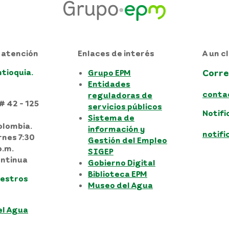
 atención
Enlaces de interés
A un cl
ntioquia.
Corre
Grupo EPM
Entidades
conta
reguladoras de
# 42 - 125
servicios públicos
Notifi
Sistema de
olombia.
información y
notif
rnes 7:30
Gestión del Empleo
p.m.
SIGEP
ntinua
Gobierno Digital
Biblioteca EPM
uestros
Museo del Agua
el Agua