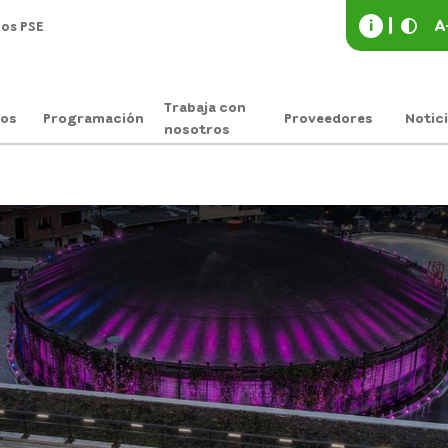
i
A
os PSE
Trabaja con
os
Programación
Proveedores
Notic
nosotros