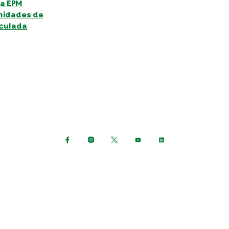
ca EPM
nidades de
iculada
Síguenos en:
ión de datos personales
Términos y condiciones del sit
Consulta otras políticas
Grupo EPM © Todos los derechos reservados 2023