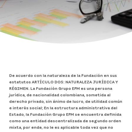
Noticias
Contacto
Transparencia
Atención y servicios a la ciudadanía
Participa
De acuerdo con la naturaleza de la Fundación en sus
estatutos ARTÍCULO DOS: NATURALEZA JURÍDICA Y
RÉGIMEN. La Fundación Grupo EPM es una persona
Pagos PSE
jurídica, de nacionalidad colombiana, sometida al
derecho privado, sin ánimo de lucro, de utilidad común
e interés social; En la estructura administrativa del
Estado, la Fundación Grupo EPM se encuentra definida
como una entidad descentralizada de segundo orden
mixta, por ende, no le es aplicable toda vez que no