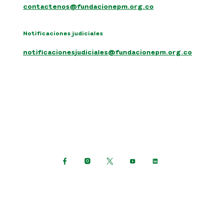
contactenos@fundacionepm.org.co
Notificaciones judiciales
notificacionesjudiciales@fundacionepm.org.co
Síguenos en:
Política de protección de datos personales
Términos y condiciones del sitio
Mapa del sitio