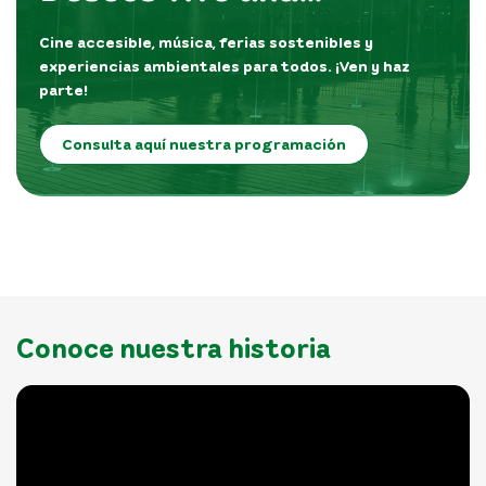
programación que
Cine accesible, música, ferias sostenibles y
conecta
experiencias ambientales para todos. ¡Ven y haz
parte!
Consulta aquí nuestra programación
Conoce nuestra historia