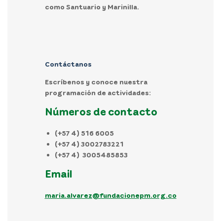
como Santuario y Marinilla.
Contáctanos
Escríbenos y conoce nuestra
programación de actividades:
Números de contacto
(+57 4) 516 6005
(+57 4) 3002783221
(+57 4) 3005485853
Email
maria.alvarez@fundacionepm.org.co