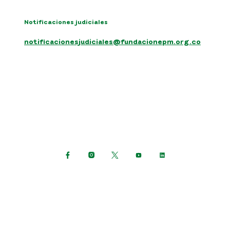
Notificaciones judiciales
notificacionesjudiciales@fundacionepm.org.co
Síguenos en:
Política de protección de datos personales
Términos y condiciones del sitio
Mapa del sitio
Consulta otras políticas