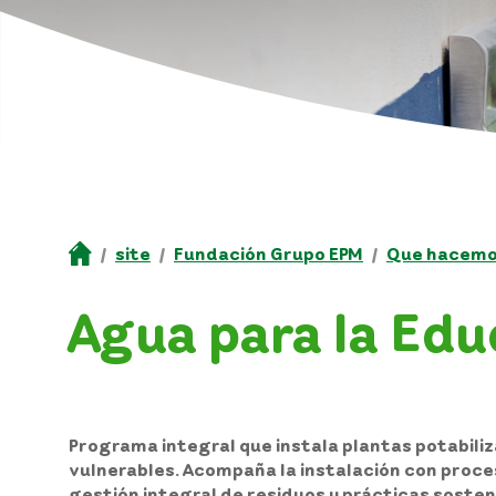
site
Fundación Grupo EPM
Que hacem
Agua para la Edu
Programa integral que instala plantas potabili
vulnerables. Acompaña la instalación con proces
gestión integral de residuos y prácticas sosten