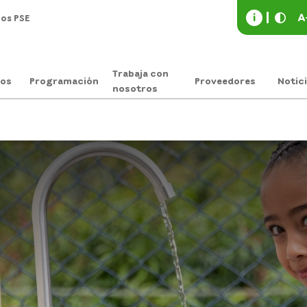
i
A
os PSE
Trabaja con
os
Programación
Proveedores
Notic
nosotros