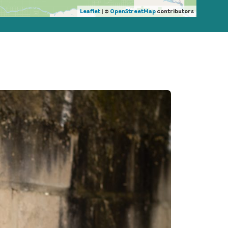
Leaflet
| ©
OpenStreetMap
contributors