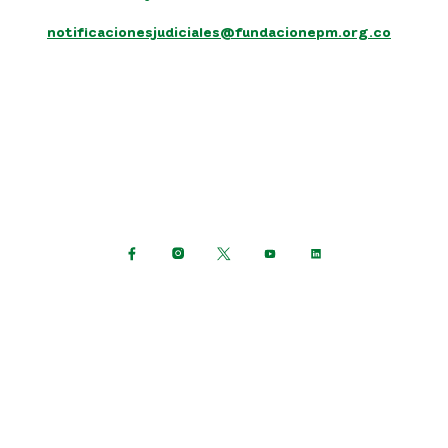
notificacionesjudiciales@fundacionepm.org.co
Síguenos en:
Política de protección de datos personales
Términos y condiciones del sitio
Mapa del sitio
Consulta otras políticas
Grupo EPM © Todos los derechos reservados 2023