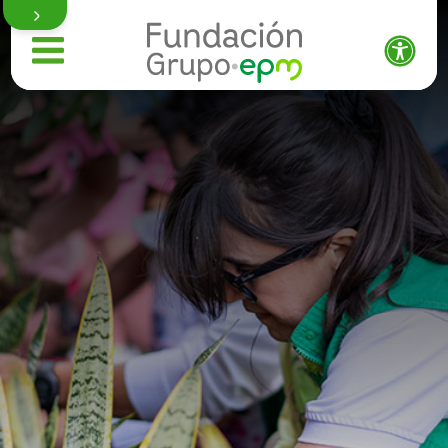
Quiénes somos
Qué hacemos
Programación
Trabaja con nosotros
Proveedores