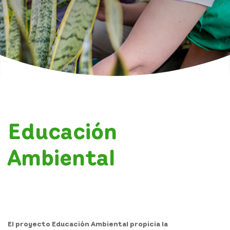
Noticias
Contacto
Transparencia
Atención y servicios a la ciudadanía
Educación
Participa
Ambiental
Pagos PSE
El proyecto Educación Ambiental propicia la