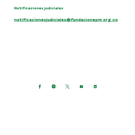
Notificaciones judiciales
notificacionesjudiciales@fundacionepm.org.co
Síguenos en:
Política de protección de datos personales
Términos y condiciones del sitio
Mapa del sitio
Consulta otras políticas