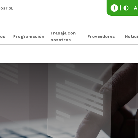
i
A
os PSE
Trabaja con
os
Programación
Proveedores
Notic
nosotros