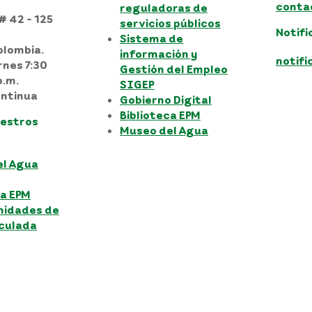
conta
reguladoras de
# 42 - 125
servicios públicos
Notifi
Sistema de
olombia.
información y
notif
rnes 7:30
Gestión del Empleo
p.m.
SIGEP
ntinua
Gobierno Digital
Biblioteca EPM
uestros
Museo del Agua
el Agua
ca EPM
nidades de
iculada