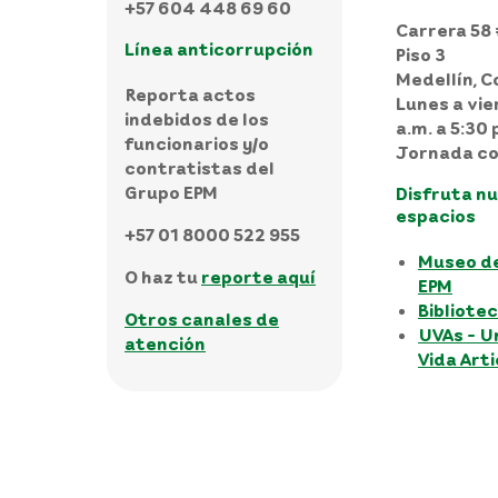
+57 604 448 69 60
Carrera 58 
Línea anticorrupción
Piso 3
Medellín, C
Reporta actos
Lunes a vie
indebidos de los
a.m. a 5:30 
funcionarios y/o
Jornada co
contratistas del
Grupo EPM
Disfruta n
espacios
+57 01 8000 522 955
Museo d
O haz tu
reporte aquí
EPM
Bibliote
Otros canales de
UVAs - U
atención
Vida Art