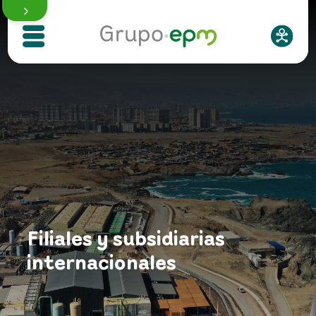
Filiales
Quiénes somos
Filiales y subsidiarias
Sostenibilidad
internacionales
Direccionamiento estratégico
Proveedores y contratistas