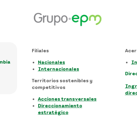
Filiales
Acer
ombia
Nacionales
In
Internacionales
Dire
Territorios sostenibles y
Ingr
competitivos
dire
Acciones transversales
Direccionamiento
estratégico