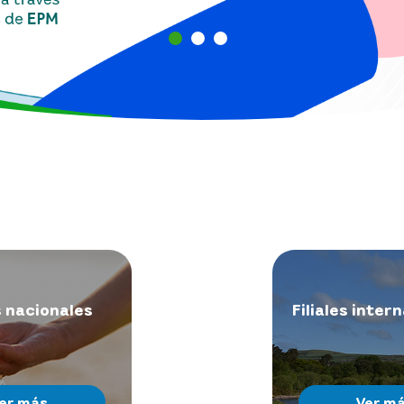
s nacionales
Filiales inter
er más
Ver m