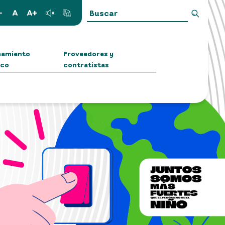
-
A
A+
namiento
Proveedores y
ico
contratistas