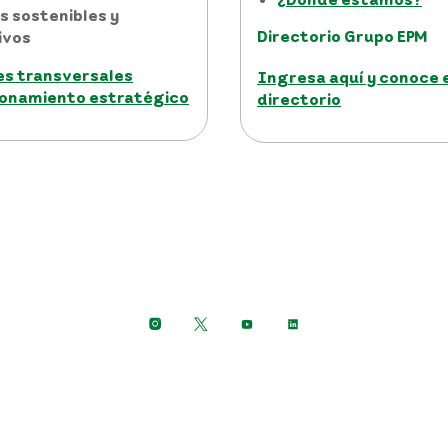
os sostenibles y
Directorio Grupo EPM
ivos
es transversales
Ingresa aquí y conoce 
ionamiento estratégico
directorio
Síguenos en:
a de protección de datos personales
Términos y condici
Grupo EPM © Todos los derechos reservados 2026