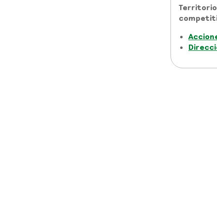
Territori
competit
Accion
Direcc
Aviso de privacidad y polític