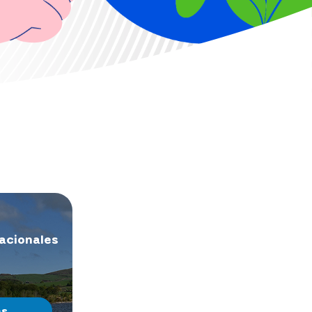
nacionales
ás