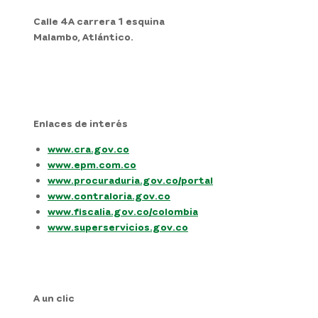
Calle 4A carrera 1 esquina
Malambo, Atlántico.
Enlaces de interés
www.cra.gov.co
www.epm.com.co
www.procuraduria.gov.co/portal
www.contraloria.gov.co
www.fiscalia.gov.co/colombia
www.superservicios.gov.co
A un clic