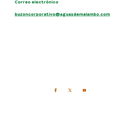
Correo electrónico
buzoncorporativo@aguasdemalambo.com
Siguenos en:
Politica de protección de datos personales
Términos y condiciones del sitio
Mapa del sitio