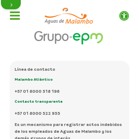
Línea de contacto
Nuestra gestión
Malambo Atlántico
Actualidad
+57 01 8000 518 196
Contacto transparente
Quiénes somos
+57 01 8000 522 955
Proveedores y contratistas
Es un mecanismo para registrar actos indebidos
de los empleados de Aguas de Malambo y los
Acerca de nosotros
demás grupos de interés.