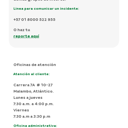
Linea para comunicar un incidente:
Transparencia y acceso información
+57 01 8000 522 955
Contáctanos
O haz tu
reporte aquí
Preguntas frecuentes
Mi cuenta
Oficinas de atención
Atención al cliente:
Carrera 7A # 10-27
Malambo, Atlántico.
Lunes a jueves
7:30 a.m. a 4:00 p.m.
Viernes
7:30 a.m a 3:30 p.m
Oficina administrativa: