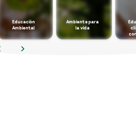
Educación
Ambiente para
Edu
Ambiental
la vida
cl
co