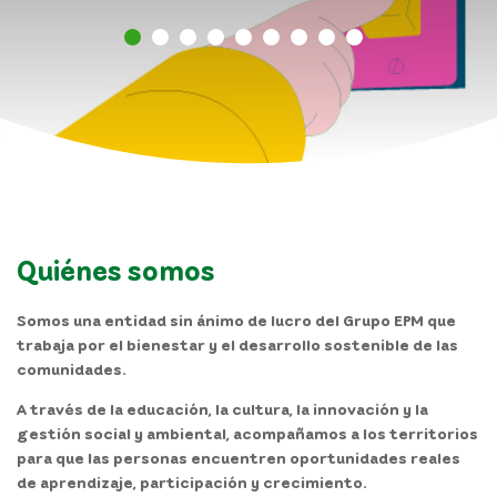
Noticias
Contacto
Transparencia
Atención y servicios a la ciudadanía
Quiénes somos
Participa
Somos una entidad sin ánimo de lucro del Grupo EPM que
Pagos PSE
trabaja por el bienestar y el desarrollo sostenible de las
comunidades.
A través de la educación, la cultura, la innovación y la
gestión social y ambiental, acompañamos a los territorios
para que las personas encuentren oportunidades reales
de aprendizaje, participación y crecimiento.