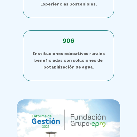
Experiencias Sostenibles.
906
Instituciones educativas rurales
beneficiadas con soluciones de
potabilización de agua.