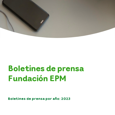
Noticias
Contacto
Transparencia
Atención y servicios a la ciudadanía
Participa
Boletines de prensa
Fundación EPM
Pagos PSE
Boletines de prensa por año: 2023