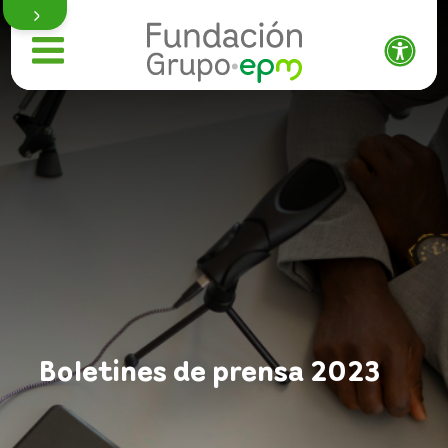
Quiénes somos
Qué hacemos
Programación
Boletines de prensa 2023
Trabaja con nosotros
Proveedores