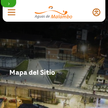
Nuestra gestión
Actualidad
Mapa del Sitio
Quiénes somos
Proveedores y contratistas
Acerca de nosotros