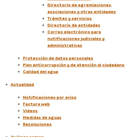
Directorio de agremiaciones,
asociaciones y otras entidades
Trámites y servicios
Directorio de entidades
Correo electrónico para
notificaciones judiciales y
administrativas
Protección de datos personales
Plan anticorrupción y de atención al ciudadano
Calidad del agua
Actualidad
Notificaciones por aviso
Factura web
Videos
Medidas de aguas
Resoluciones
Quiénes somos