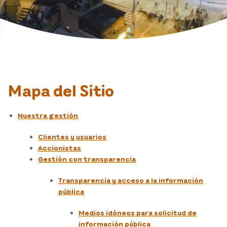
Transparencia y acceso información
Contáctanos
Preguntas frecuentes
Mapa del Sitio
Mi cuenta
Nuestra gestión
Clientes y usuarios
Accionistas
Gestión con transparencia
Transparencia y acceso a la información
pública
Medios idóneos para solicitud de
información pública