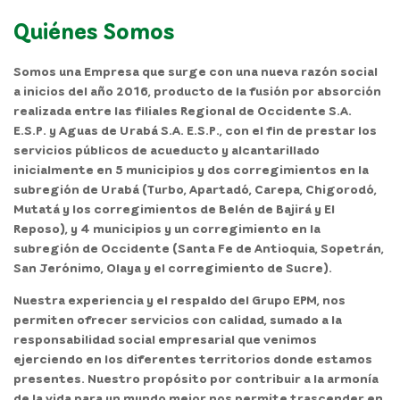
Quiénes Somos
Somos una Empresa que surge con una nueva razón social
a inicios del año 2016, producto de la fusión por absorción
realizada entre las filiales Regional de Occidente S.A.
E.S.P. y Aguas de Urabá S.A. E.S.P., con el fin de prestar los
servicios públicos de acueducto y alcantarillado
inicialmente en 5 municipios y dos corregimientos en la
subregión de Urabá (Turbo, Apartadó, Carepa, Chigorodó,
Mutatá y los corregimientos de Belén de Bajirá y El
Reposo), y 4 municipios y un corregimiento en la
subregión de Occidente (Santa Fe de Antioquia, Sopetrán,
San Jerónimo, Olaya y el corregimiento de Sucre).
Nuestra experiencia y el respaldo del Grupo EPM, nos
permiten ofrecer servicios con calidad, sumado a la
responsabilidad social empresarial que venimos
ejerciendo en los diferentes territorios donde estamos
presentes. Nuestro propósito por contribuir a la armonía
de la vida para un mundo mejor nos permite trascender en