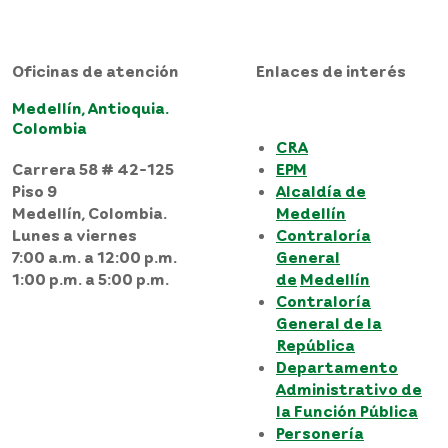
Oficinas de atención
Enlaces de interés
Medellín, Antioquia.
Colombia
CRA
Carrera 58 # 42-125
EPM
Piso 9
Alcaldía de
Medellín, Colombia.
Medellín
Lunes a viernes
Contraloría
7:00 a.m. a 12:00 p.m.
General
1:00 p.m. a 5:00 p.m.
de
Medellín
Contraloría
General de la
República
Departamento
Administrativo de
la Función Pública
Personería