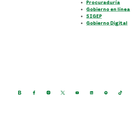
Procuraduría
Gobierno en línea
SIGEP
Gobierno Digital
Siguenos en:
ión de datos personales
Términos y condiciones del sit
 Derechos de Autor y/o autorización de uso sobre los 
Grupo EPM © Todos los derechos reservados 2023