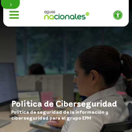
Quiénes somos
Nuestros proyectos
Actualidad
Política de Ciberseguridad
Política de seguridad de la información y
Proveedores y contratistas
ciberseguridad para el grupo EPM
Nuestra gestión